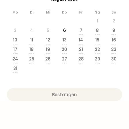
Mo
Di
Mi
Do
Fr
Sa
So
1
2
3
4
5
6
7
8
9
---
---
---
10
11
12
13
14
15
16
---
---
---
---
---
---
---
17
18
19
20
21
22
23
---
---
---
---
---
---
---
24
25
26
27
28
29
30
---
---
---
---
---
---
---
31
---
Bestätigen