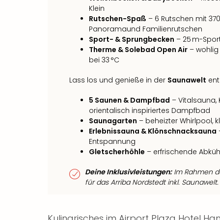
Klein
Rutschen-Spaß
– 6 Rutschen mit 370
Panoramaund Familienrutschen
Sport- & Sprungbecken
– 25 m-Spor
Therme & Solebad Open Air
– wohlig
bei 33 °C
Lass los und genieße in der
Saunawelt
ent
5 Saunen & Dampfbad
– Vitalsauna,
orientalisch inspiriertes Dampfbad
Saunagarten
– beheizter Whirlpool, 
Erlebnissauna & Klönschnacksauna
Entspannung
Gletscherhöhle
– erfrischende Abkü
Deine Inklusivleistungen:
Im Rahmen des
für das Arriba Nordstedt inkl. Saunawelt.
Kulinarisches im Airport Plaza Hotel H