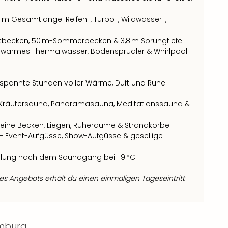
 m Gesamtlänge: Reifen-, Turbo-, Wildwasser-,
tbecken, 50 m-Sommerbecken & 3,8 m Sprungtiefe
 warmes Thermalwasser, Bodensprudler & Whirlpool
spannte Stunden voller Wärme, Duft und Ruhe:
 Kräutersauna, Panoramasauna, Meditationssauna &
kleine Becken, Liegen, Ruheräume & Strandkörbe
– Event-Aufgüsse, Show-Aufgüsse & gesellige
hlung nach dem Saunagang bei -9 °C
 Angebots erhält du einen einmaligen Tageseintritt
amburg