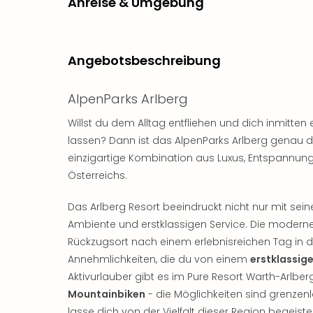
Anreise & Umgebung
Angebotsbeschreibung
AlpenParks Arlberg
Willst du dem Alltag entfliehen und dich inmitten 
lassen? Dann ist das AlpenParks Arlberg genau das
einzigartige Kombination aus Luxus, Entspannung
Österreichs.
Das Arlberg Resort beeindruckt nicht nur mit sein
Ambiente und erstklassigen Service. Die moderne
Rückzugsort nach einem erlebnisreichen Tag in 
Annehmlichkeiten, die du von einem
erstklassig
Aktivurlauber gibt es im Pure Resort Warth-Arlbe
Mountainbiken
- die Möglichkeiten sind grenzenl
lasse dich von der Vielfalt dieser Region begeiste