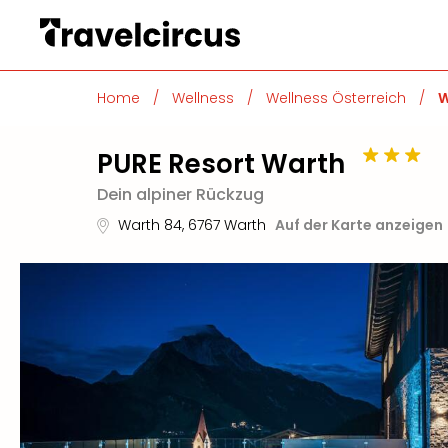
Home
/
Wellness
/
Wellness Österreich
/
W
PURE Resort Warth
Dein alpiner Rückzug
Warth 84
,
6767
Warth
Auf der Karte anzeigen