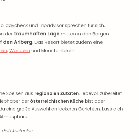
olidaycheck und Tripadvisor sprechen für sich.
on der
traumhaften Lage
mitten in den Bergen
f den Arlberg
. Das Resort bietet zudem eine
hren
,
Wandern
und Mountainbiken.
che Speisen aus
regionalen Zutaten
, liebevoll zubereitet
 Liebhaber der
österreichischen Küche
bist oder
t du eine große Auswahl an leckeren Gerichten. Lass dich
 Atmosphäre.
 dich kostenlos.