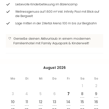
Liebevolle Kinderbetreuung im Bärencamp
Wellnessgenuss auf 1.600 m² inkl. Infinity Pool mit Blick auf
die Bergwelt
Lage mitten in der Zillertal Arena: 100 m bis zur Bergbahn
Genieße deinen Aktivurlaub in einem modernen
Familienhotel mit Family Aquapark & Kinderwelt!
August 2026
Mo
Di
Mi
Do
Fr
Sa
So
1
2
3
4
5
6
7
8
9
---
---
10
11
12
13
14
15
16
---
---
---
---
---
---
---