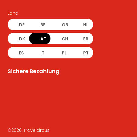
Land
DE
BE
GB
NL
DK
AT
CH
FR
ES
IT
PL
PT
Sichere Bezahlung
©
2026
, Travelcircus