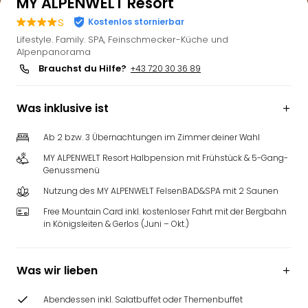
MY ALPENWELT Resort
s
Kostenlos stornierbar
Lifestyle. Family. SPA, Feinschmecker-Küche und
Alpenpanorama
Brauchst du Hilfe?
+43 720 30 36 89
Was inklusive ist
Ab 2 bzw. 3 Übernachtungen im Zimmer deiner Wahl
MY ALPENWELT Resort Halbpension mit Frühstück & 5-Gang-
Genussmenü
Nutzung des MY ALPENWELT FelsenBAD&SPA mit 2 Saunen
Free Mountain Card inkl. kostenloser Fahrt mit der Bergbahn
in Königsleiten & Gerlos (Juni – Okt.)
Was wir lieben
Abendessen inkl. Salatbuffet oder Themenbuffet