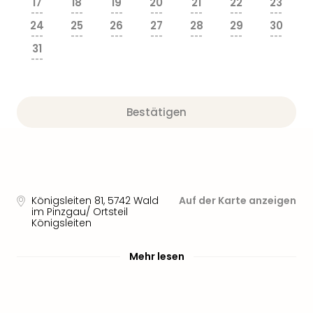
17
18
19
20
21
22
23
---
---
---
---
---
---
---
24
25
26
27
28
29
30
---
---
---
---
---
---
---
31
---
Bestätigen
Königsleiten 81
,
5742
Wald
Auf der Karte anzeigen
im Pinzgau/ Ortsteil
Königsleiten
Mehr lesen