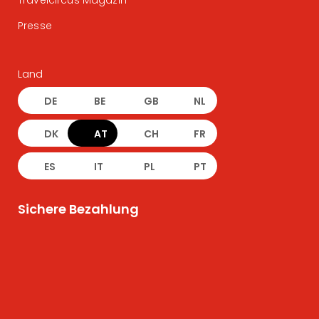
Travelcircus Magazin
Presse
Land
DE
BE
GB
NL
DK
AT
CH
FR
ES
IT
PL
PT
Sichere Bezahlung