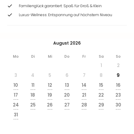
Familienglück garantiert: Spaß für Groß & Klein
Luxus-Wellness: Entspannung auf höchstem Niveau
August 2026
Mo
Di
Mi
Do
Fr
Sa
So
1
2
3
4
5
6
7
8
9
10
11
12
13
14
15
16
---
---
---
---
---
---
---
17
18
19
20
21
22
23
---
---
---
---
---
---
---
24
25
26
27
28
29
30
---
---
---
---
---
---
---
31
---