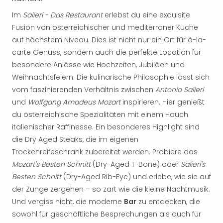
Im
Salieri - Das Restaurant
erlebst du eine exquisite
Fusion von österreichischer und mediterraner Küche
auf höchstem Niveau. Dies ist nicht nur ein Ort für à-la-
carte Genuss, sondern auch die perfekte Location für
besondere Anlässe wie Hochzeiten, Jubiläen und
Weihnachtsfeiern. Die kulinarische Philosophie lässt sich
vom faszinierenden Verhältnis zwischen
Antonio Salieri
und
Wolfgang Amadeus Mozart
inspirieren. Hier genießt
du österreichische Spezialitäten mit einem Hauch
italienischer Raffinesse. Ein besonderes Highlight sind
die Dry Aged Steaks, die im eigenen
Trockenreifeschrank zubereitet werden. Probiere das
Mozart's Besten Schnitt
(Dry-Aged T-Bone) oder
Salieri's
Besten Schnitt
(Dry-Aged Rib-Eye) und erlebe, wie sie auf
der Zunge zergehen – so zart wie die kleine Nachtmusik.
Und vergiss nicht, die moderne
Bar
zu entdecken, die
sowohl für geschäftliche Besprechungen als auch für