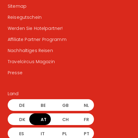
Sitemap
Reisegutschein
Werden Sie Hotelpartner!
Affiliate Partner Programm
Nachhaltiges Reisen
Travelcircus Magazin
Presse
Land
DE
BE
GB
NL
DK
AT
CH
FR
ES
IT
PL
PT