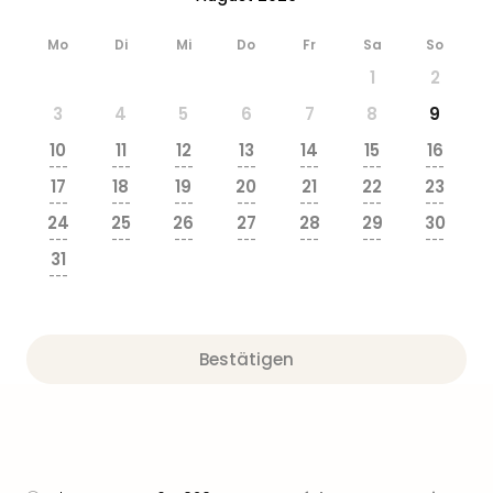
Mo
Di
Mi
Do
Fr
Sa
So
1
2
3
4
5
6
7
8
9
10
11
12
13
14
15
16
---
---
---
---
---
---
---
17
18
19
20
21
22
23
---
---
---
---
---
---
---
24
25
26
27
28
29
30
---
---
---
---
---
---
---
31
---
Bestätigen