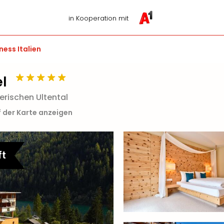
in Kooperation mit
ness Italien
el
erischen Ultental
 der Karte anzeigen
ft