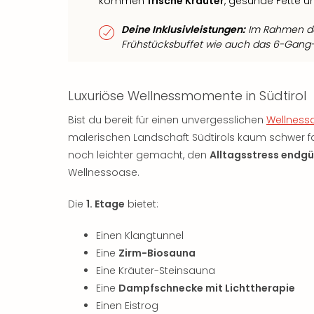
kommen
frische Kräuter
, gesunde Fette 
Deine Inklusivleistungen:
Im Rahmen der
Frühstücksbuffet wie auch das 6-Gang-
Luxuriöse Wellnessmomente in Südtirol
Bist du bereit für einen unvergesslichen
Wellnessa
malerischen Landschaft Südtirols kaum schwer fal
noch leichter gemacht, den
Alltagsstress endgül
Wellnessoase.
Die
1. Etage
bietet:
Einen Klangtunnel
Eine
Zirm-Biosauna
Eine Kräuter-Steinsauna
Eine
Dampfschnecke mit Lichttherapie
Einen Eistrog