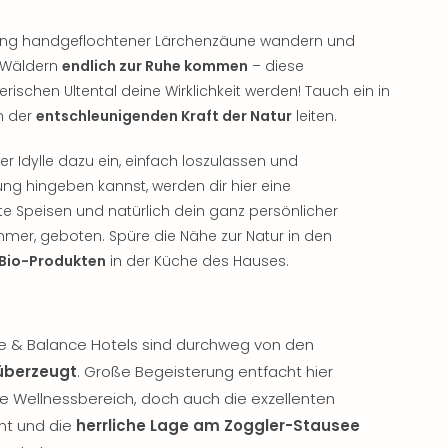
tlang handgeflochtener Lärchenzäune wandern und
 Wäldern
endlich zur Ruhe kommen
– diese
ischen Ultental deine Wirklichkeit werden! Tauch ein in
n der
entschleunigenden Kraft der Natur
leiten.
ser Idylle dazu ein, einfach loszulassen und
g hingeben kannst, werden dir hier eine
te Speisen und natürlich dein ganz persönlicher
immer, geboten. Spüre die Nähe zur Natur in den
 Bio-Produkten
in der Küche des Hauses.
e & Balance Hotels sind durchweg von den
überzeugt
. Große Begeisterung entfacht hier
 Wellnessbereich, doch auch die exzellenten
nt und die
herrliche Lage am Zoggler-Stausee