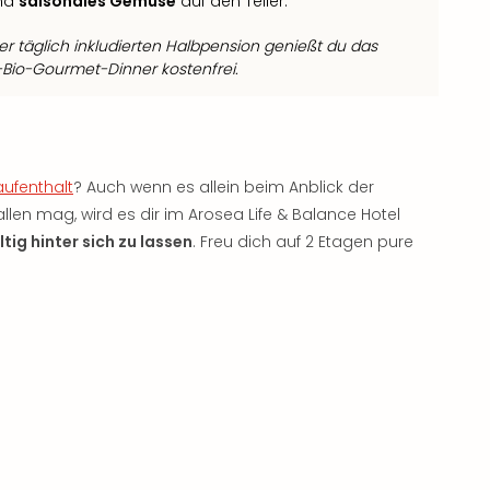
und
saisonales Gemüse
auf den Teller.
 täglich inkludierten Halbpension genießt du das
Bio-Gourmet-Dinner kostenfrei.
ufenthalt
? Auch wenn es allein beim Anblick der
len mag, wird es dir im Arosea Life & Balance Hotel
tig hinter sich zu lassen
. Freu dich auf 2 Etagen pure