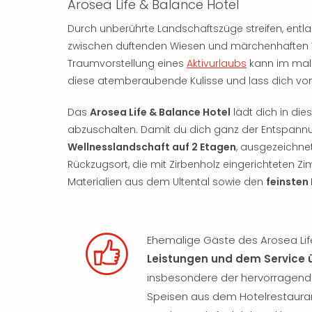
Arosea Life & Balance Hotel
Durch unberührte Landschaftszüge streifen, en
zwischen duftenden Wiesen und märchenhaften
Traumvorstellung eines
Aktivurlaubs
kann im maler
diese atemberaubende Kulisse und lass dich vo
Das
Arosea Life & Balance Hotel
lädt dich in die
abzuschalten. Damit du dich ganz der Entspannun
Wellnesslandschaft auf 2 Etagen
, ausgezeichne
Rückzugsort, die mit Zirbenholz eingerichteten Z
Materialien aus dem Ultental sowie den
feinsten
Ehemalige Gäste des Arosea Lif
Leistungen und dem Service 
insbesondere der hervorragende
Speisen aus dem Hotelrestaura