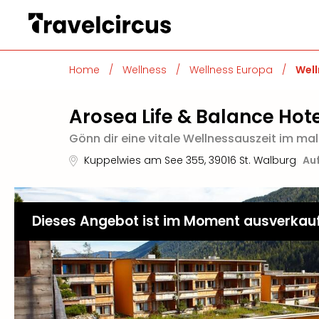
Home
/
Wellness
/
Wellness Europa
/
Well
Arosea Life & Balance Hot
Gönn dir eine vitale Wellnessauszeit im mal
Kuppelwies am See 355
,
39016
St. Walburg
Auf
Dieses Angebot ist im Moment ausverkau