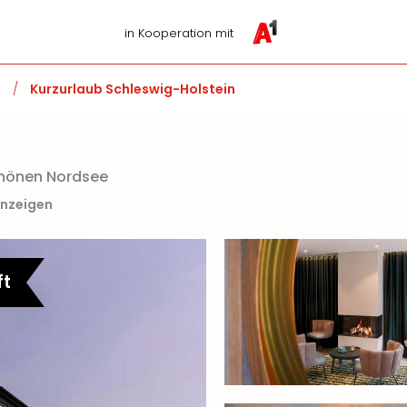
in Kooperation mit
d
/
Kurzurlaub Schleswig-Holstein
chönen Nordsee
anzeigen
ft