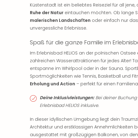
Küstenstadt ist ein beliebtes Reiseziel für all jene
Ruhe der Natur
eintauchen möchten. Ob lange S
malerischen Landschaften
oder einfach nur das
unvergessliche Erlebnisse.
Spaß für die ganze Familie im Erlebnis
Im Erlebnisbad HELIOS an der polnischen Ostsee 
zahlreichen Wasserattraktionen für jedes Alter! T
entspanne im Whirlpool oder in der Sauna. Sport
Sportmöglichkeiten wie Tennis, Basketball und Fit
Erholung und Action
– perfekt für einen Familiena
Deine Inklusivleistungen:
Bei deiner Buchung i
Erlebnisbad HELIOS inklusive.
In dieser idyllischen Umgebung liegt dein Traumz
Architektur und erstklassigen Annehmlichkeiten be
ausgestattet mit großzügigen Balkonen, von den