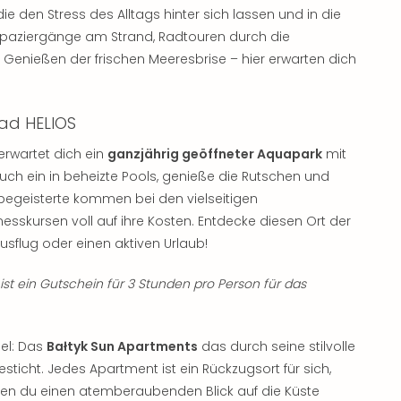
, die den Stress des Alltags hinter sich lassen und in die
paziergänge am Strand, Radtouren durch die
 Genießen der frischen Meeresbrise – hier erwarten dich
bad HELIOS
erwartet dich ein
ganzjährig geöffneter Aquapark
mit
auch ein in beheizte Pools, genieße die Rutschen und
begeisterte kommen bei den vielseitigen
nesskursen voll auf ihre Kosten. Entdecke diesen Ort der
usflug oder einen aktiven Urlaub!
st ein Gutschein für 3 Stunden pro Person für das
iel: Das
Bałtyk Sun Apartments
das durch seine stilvolle
sticht. Jedes Apartment ist ein Rückzugsort für sich,
en du einen atemberaubenden Blick auf die Küste