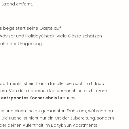
Strand entfernt.
s begeistert seine Gäste auf
Advisor und HolidayCheck. Viele Gäste schätzen
Ruhe der Umgebung.
partments ist ein Traum für alle, die auch im Urlaub
ubern. Von der modernen Kaffeemaschine bis hin zum
n
entspanntes Kocherlebnis
brauchst.
ffee und einem selbstgemachten Frühstück, während du
 Die Küche ist nicht nur ein Ort der Zubereitung, sondern
er deinen Aufenthalt im Bałtyk Sun Apartments