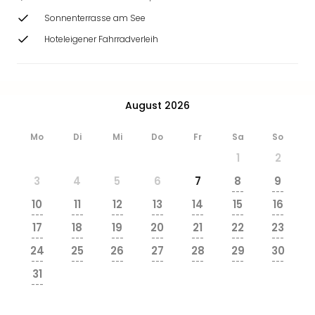
Sonnenterrasse am See
Hoteleigener Fahrradverleih
August 2026
Mo
Di
Mi
Do
Fr
Sa
So
1
2
3
4
5
6
7
8
9
---
---
10
11
12
13
14
15
16
---
---
---
---
---
---
---
17
18
19
20
21
22
23
---
---
---
---
---
---
---
24
25
26
27
28
29
30
---
---
---
---
---
---
---
31
---