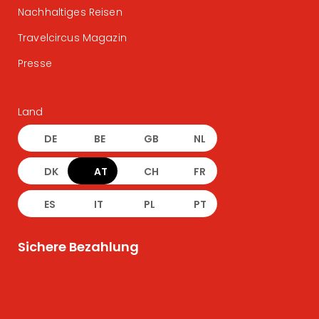
Nachhaltiges Reisen
Travelcircus Magazin
Presse
Land
DE
BE
GB
NL
DK
AT
CH
FR
ES
IT
PL
PT
Sichere Bezahlung