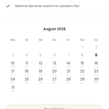
Maritime Elemente vereint mit urbanem Flair
August 2026
Mo
Di
Mi
Do
Fr
Sa
So
1
2
3
4
5
6
7
8
9
10
11
12
13
14
15
16
---
---
---
---
---
---
---
17
18
19
20
21
22
23
---
---
---
---
---
---
---
24
25
26
27
28
29
30
---
---
---
---
---
---
---
31
---