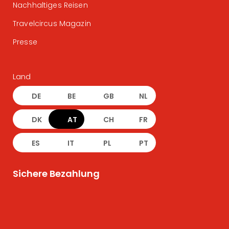
Nachhaltiges Reisen
Travelcircus Magazin
Presse
Land
DE
BE
GB
NL
DK
AT
CH
FR
ES
IT
PL
PT
Sichere Bezahlung