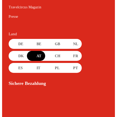
Travelcircus Magazin
Presse
Land
DE
BE
GB
NL
DK
AT
CH
FR
ES
IT
PL
PT
Sichere Bezahlung