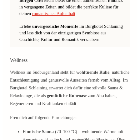
Burgen
Österreichs bietet sie einen authentischen Einblick
in vergangene Zeiten und bildet die perfekte Kulisse für
deinen
romantischen Aufenthalt
.
Erlebe
unvergessliche Momente
im Burghotel Schlaining
und lass dich von der einzigartigen Symbiose aus
Geschichte, Kultur und Romantik verzaubern.
Wellness
Wellness im Südburgenland steht für
wohltuende Ruhe
, natürliche
Entschleunigung und genussvolle Auszeiten fernab vom Alltag. Im
Burghotel Schlaining erwartet dich dafür eine stilvolle Sauna &
Relaxlounge, die als
gemütliche Ruheoase
zum Abschalten,
Regenerieren und Krafttanken einlädt.
Freu dich auf folgende Einrichtungen:
Finnische Sauna
(70–100 °C) – wohltuende Wärme mit
Saunaeimer, Handtuch und ausgewählten ätherischen Ölen