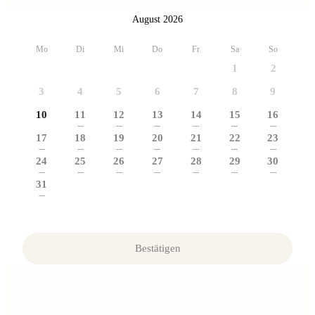
August 2026
Mo
Di
Mi
Do
Fr
Sa
So
1
2
3
4
5
6
7
8
9
10
11
12
13
14
15
16
---
---
---
---
---
---
17
18
19
20
21
22
23
---
---
---
---
---
---
---
24
25
26
27
28
29
30
---
---
---
---
---
---
---
31
---
Bestätigen