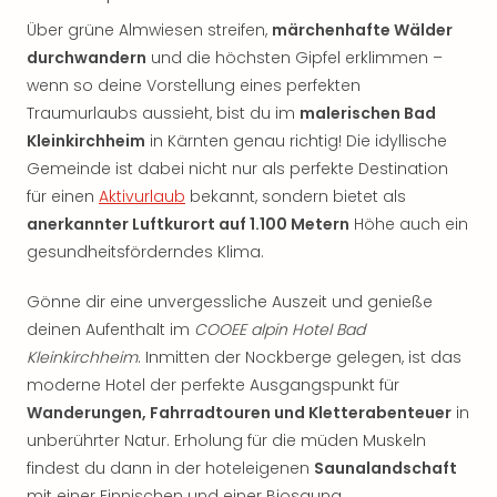
Über grüne Almwiesen streifen,
märchenhafte Wälder
durchwandern
und die höchsten Gipfel erklimmen –
wenn so deine Vorstellung eines perfekten
Traumurlaubs aussieht, bist du im
malerischen Bad
Kleinkirchheim
in Kärnten genau richtig! Die idyllische
Gemeinde ist dabei nicht nur als perfekte Destination
für einen
Aktivurlaub
bekannt, sondern bietet als
anerkannter Luftkurort auf 1.100 Metern
Höhe auch ein
gesundheitsförderndes Klima.
Gönne dir eine unvergessliche Auszeit und genieße
deinen Aufenthalt im
COOEE alpin Hotel Bad
Kleinkirchheim
. Inmitten der Nockberge gelegen, ist das
moderne Hotel der perfekte Ausgangspunkt für
Wanderungen, Fahrradtouren und Kletterabenteuer
in
unberührter Natur. Erholung für die müden Muskeln
findest du dann in der hoteleigenen
Saunalandschaft
mit einer Finnischen und einer Biosauna.