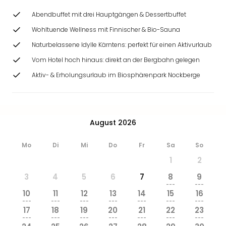
Abendbuffet mit drei Hauptgängen & Dessertbuffet
Wohltuende Wellness mit Finnischer & Bio-Sauna
Naturbelassene Idylle Kärntens: perfekt für einen Aktivurlaub
Vom Hotel hoch hinaus: direkt an der Bergbahn gelegen
Aktiv- & Erholungsurlaub im Biosphärenpark Nockberge
August 2026
Mo
Di
Mi
Do
Fr
Sa
So
1
2
3
4
5
6
7
8
9
---
---
10
11
12
13
14
15
16
---
---
---
---
---
---
---
17
18
19
20
21
22
23
---
---
---
---
---
---
---