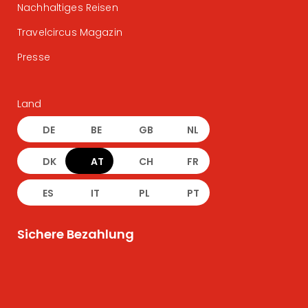
Nachhaltiges Reisen
Travelcircus Magazin
Presse
Land
DE
BE
GB
NL
DK
AT
CH
FR
ES
IT
PL
PT
Sichere Bezahlung