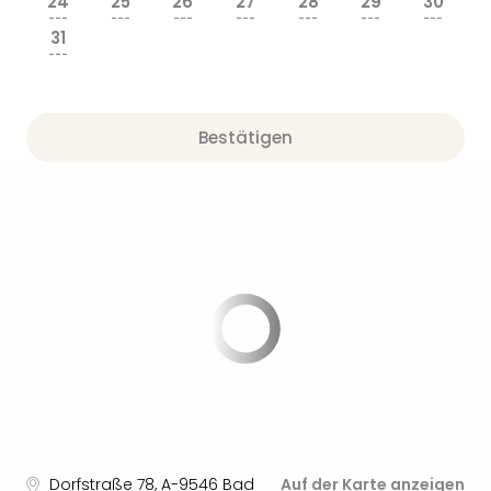
24
25
26
27
28
29
30
---
---
---
---
---
---
---
31
---
Bestätigen
Dorfstraße 78
,
A-9546
Bad
Auf der Karte anzeigen