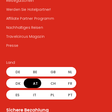
Reisegutschein
Werden Sie Hotelpartner!
Affiliate Partner Programm
Nachhaltiges Reisen
Travelcircus Magazin
Presse
Land
DE
BE
GB
NL
DK
AT
CH
FR
ES
IT
PL
PT
Sichere Bezahlung