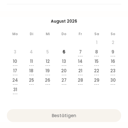
August 2026
Mo
Di
Mi
Do
Fr
Sa
So
1
2
3
4
5
6
7
8
9
---
---
---
10
11
12
13
14
15
16
---
---
---
---
---
---
---
17
18
19
20
21
22
23
---
---
---
---
---
---
---
24
25
26
27
28
29
30
---
---
---
---
---
---
---
31
---
Bestätigen