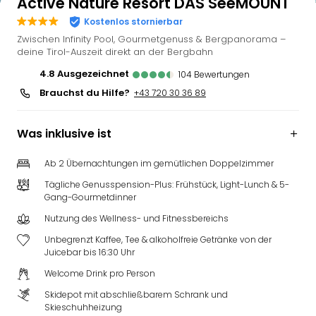
Active Nature Resort DAS SeeMOUNT
Kostenlos stornierbar
Zwischen Infinity Pool, Gourmetgenuss & Bergpanorama –
deine Tirol-Auszeit direkt an der Bergbahn
4.8
ausgezeichnet
104
Bewertungen
Brauchst du Hilfe?
+43 720 30 36 89
Was inklusive ist
Ab 2 Übernachtungen im gemütlichen Doppelzimmer
Tägliche Genusspension-Plus: Frühstück, Light-Lunch & 5-
Gang-Gourmetdinner
Nutzung des Wellness- und Fitnessbereichs
Unbegrenzt Kaffee, Tee & alkoholfreie Getränke von der
Juicebar bis 16:30 Uhr
Welcome Drink pro Person
Skidepot mit abschließbarem Schrank und
Skieschuhheizung