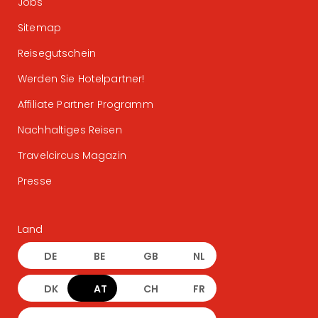
Jobs
Sitemap
Reisegutschein
Werden Sie Hotelpartner!
Affiliate Partner Programm
Nachhaltiges Reisen
Travelcircus Magazin
Presse
Land
DE
BE
GB
NL
DK
AT
CH
FR