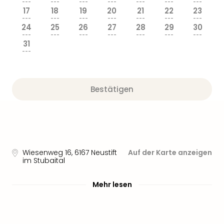
---
---
---
---
---
---
---
17
18
19
20
21
22
23
---
---
---
---
---
---
---
24
25
26
27
28
29
30
---
---
---
---
---
---
---
31
---
Bestätigen
Wiesenweg 16
,
6167
Neustift
Auf der Karte anzeigen
im Stubaital
Mehr lesen