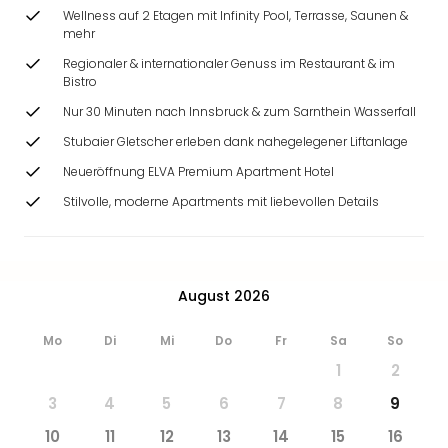
Wellness auf 2 Etagen mit Infinity Pool, Terrasse, Saunen &
mehr
Regionaler & internationaler Genuss im Restaurant & im
Bistro
Nur 30 Minuten nach Innsbruck & zum Sarnthein Wasserfall
Stubaier Gletscher erleben dank nahegelegener Liftanlage
Neueröffnung ELVA Premium Apartment Hotel
Stilvolle, moderne Apartments mit liebevollen Details
August 2026
Mo
Di
Mi
Do
Fr
Sa
So
1
2
3
4
5
6
7
8
9
10
11
12
13
14
15
16