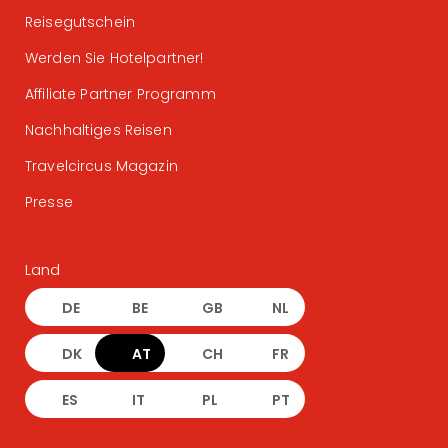
Reisegutschein
Werden Sie Hotelpartner!
Affiliate Partner Programm
Nachhaltiges Reisen
Travelcircus Magazin
Presse
Land
DE
BE
GB
NL
DK
AT
CH
FR
ES
IT
PL
PT