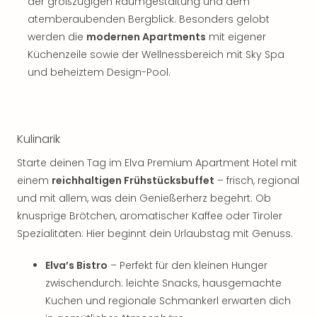
der großzügigen Raumgestaltung und dem
atemberaubenden Bergblick. Besonders gelobt
werden die
modernen Apartments
mit eigener
Küchenzeile sowie der Wellnessbereich mit Sky Spa
und beheiztem Design-Pool.
Kulinarik
Starte deinen Tag im Elva Premium Apartment Hotel mit
einem
reichhaltigen Frühstücksbuffet
– frisch, regional
und mit allem, was dein Genießerherz begehrt. Ob
knusprige Brötchen, aromatischer Kaffee oder Tiroler
Spezialitäten: Hier beginnt dein Urlaubstag mit Genuss.
Elva’s Bistro
– Perfekt für den kleinen Hunger
zwischendurch: leichte Snacks, hausgemachte
Kuchen und regionale Schmankerl erwarten dich