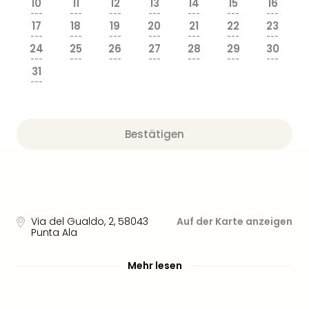
10
11
12
13
14
15
16
---
---
---
---
---
---
---
17
18
19
20
21
22
23
---
---
---
---
---
---
---
24
25
26
27
28
29
30
---
---
---
---
---
---
---
31
---
Bestätigen
Via del Gualdo, 2
,
58043
Auf der Karte anzeigen
Punta Ala
Mehr lesen