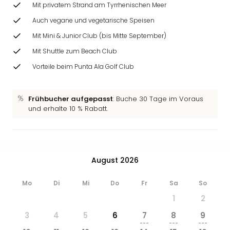
Mit privatem Strand am Tyrrhenischen Meer
Auch vegane und vegetarische Speisen
Mit Mini & Junior Club (bis Mitte September)
Mit Shuttle zum Beach Club
Vorteile beim Punta Ala Golf Club
Frühbucher aufgepasst
: Buche 30 Tage im Voraus
und erhalte 10 % Rabatt.
August 2026
Mo
Di
Mi
Do
Fr
Sa
So
1
2
3
4
5
6
7
8
9
---
---
---