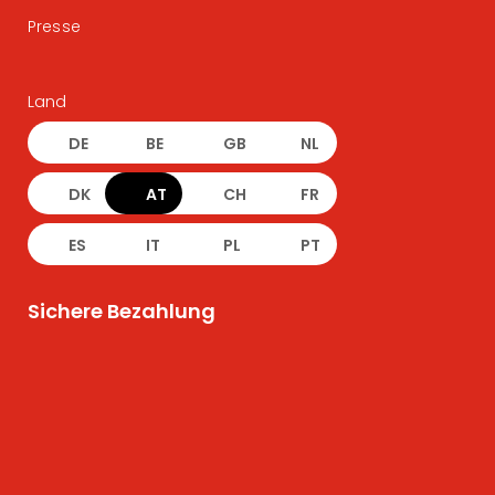
Presse
Land
DE
BE
GB
NL
DK
AT
CH
FR
ES
IT
PL
PT
Sichere Bezahlung