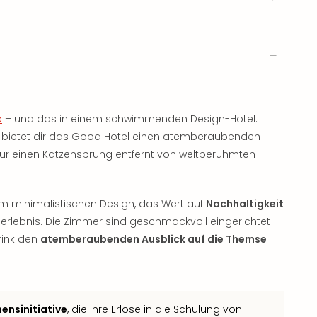
p
– und das in einem schwimmenden Design-Hotel.
, bietet dir das Good Hotel einen atemberaubenden
u nur einen Katzensprung entfernt von weltberühmten
nem minimalistischen Design, das Wert auf
Nachhaltigkeit
gserlebnis. Die Zimmer sind geschmackvoll eingerichtet
rink den
atemberaubenden Ausblick auf die Themse
ensinitiative
, die ihre Erlöse in die Schulung von