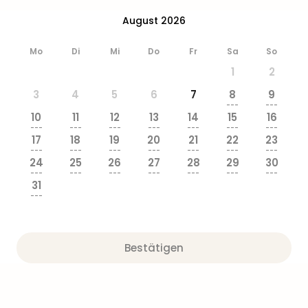
August 2026
Mo
Di
Mi
Do
Fr
Sa
So
1
2
3
4
5
6
7
8
9
---
---
10
11
12
13
14
15
16
---
---
---
---
---
---
---
17
18
19
20
21
22
23
---
---
---
---
---
---
---
24
25
26
27
28
29
30
---
---
---
---
---
---
---
31
---
Bestätigen