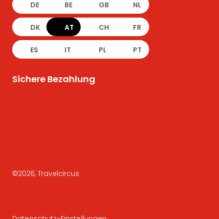
DE
BE
GB
NL
DK
AT
CH
FR
ES
IT
PL
PT
Sichere Bezahlung
©
2026
, Travelcircus
Datenschutz-Einstellungen