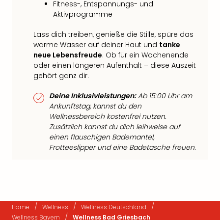
Fitness-, Entspannungs- und
Aktivprogramme
Lass dich treiben, genieße die Stille, spüre das
warme Wasser auf deiner Haut und
tanke
neue Lebensfreude
. Ob für ein Wochenende
oder einen längeren Aufenthalt – diese Auszeit
gehört ganz dir.
Deine Inklusivleistungen:
Ab 15:00 Uhr am
Ankunftstag, kannst du den
Wellnessbereich kostenfrei nutzen.
Zusätzlich kannst du dich leihweise auf
einen flauschigen Bademantel,
Frotteeslipper und eine Badetasche freuen.
/
/
/
Home
Wellness
Wellness Deutschland
/
Wellness Bayern
Wellness Bad Griesbach