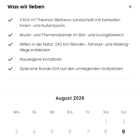
Was wir lieben
3.600 m² Thermal-Wellness-Landschaft mit beheizten
Innen- und Außenpools
Musik- und Themenabende im Bar- und Loungebereich
Mitten in der Natur: 242 km Wander-, Fahrrad- und Walking-
Wege entdecken
Hauseigene Konditorei
Spiel eine Runde Golf auf den umliegenden Golfplätzen
August 2026
Mo
Di
Mi
Do
Fr
Sa
So
1
2
3
4
5
6
7
8
9