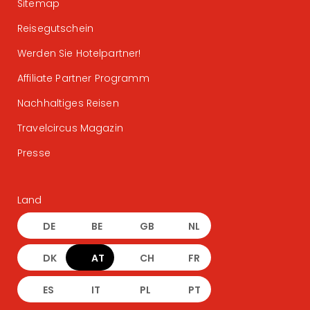
Sitemap
Reisegutschein
Werden Sie Hotelpartner!
Affiliate Partner Programm
Nachhaltiges Reisen
Travelcircus Magazin
Presse
Land
DE
BE
GB
NL
DK
AT
CH
FR
ES
IT
PL
PT