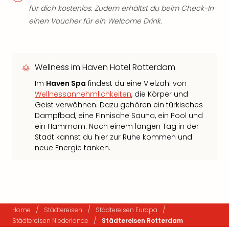
für dich kostenlos. Zudem erhältst du beim Check-In
einen Voucher für ein Welcome Drink.
Wellness im Haven Hotel Rotterdam
Im
Haven Spa
findest du eine Vielzahl von
Wellnessannehmlichkeiten
, die Körper und
Geist verwöhnen. Dazu gehören ein türkisches
Dampfbad, eine Finnische Sauna, ein Pool und
ein Hammam. Nach einem langen Tag in der
Stadt kannst du hier zur Ruhe kommen und
neue Energie tanken.
/
/
/
Home
Städtereisen
Städtereisen Europa
/
Städtereisen Niederlande
Städtereisen Rotterdam