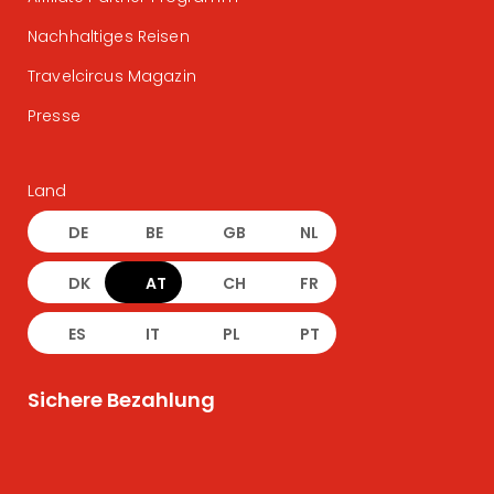
Nachhaltiges Reisen
Travelcircus Magazin
Presse
Land
DE
BE
GB
NL
DK
AT
CH
FR
ES
IT
PL
PT
Sichere Bezahlung