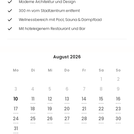
Moderne Architektur und Design
300 m vom Stadtzentrum entfernt
Wellnessbereich mit Pool, Sauna & Dampfbad
Mit hoteleigenem Restaurant und Bar
August 2026
Mo
Di
Mi
Do
Fr
Sa
So
1
2
3
4
5
6
7
8
9
10
11
12
13
14
15
16
---
---
---
---
---
---
17
18
19
20
21
22
23
---
---
---
---
---
---
---
24
25
26
27
28
29
30
---
---
---
---
---
---
---
31
---