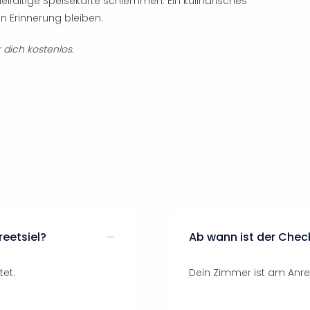
elfältige Speisekarte schlemmen. Ein kulinarisches
in Erinnerung bleiben.
 dich kostenlos.
eetsiel?
Ab wann ist der Chec
tet:
Dein Zimmer ist am Anrei