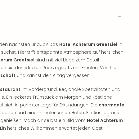
r den nächsten Urlaub? Das
Hotel Achterum Greetsiel
in
chst. Hier trifft entspannte Atmosphäre auf herzlichen
terum Greetsiel
sind mit viel Liebe zum Detail
ten sie den idealen Rückzugsort zum Erholen. Von hier
dschaft
und kannst den Alltag vergessen.
estaurant
im Vordergrund. Regionale Spezialitäten und
is. Ein leckeres Frühstück am Morgen und köstliche
t sich in perfekter Lage für Erkundungen. Die
charmante
bäuden und einem malerischen Hafen. Ein Ausflug ans
u genießen. Mach dir selbst ein Bild vom
Hotel Achterum
in herzliches Willkommen erwartet jeden Gast!