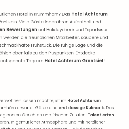
tlichen Hotel in Krummhörn? Das
Hotel Achterum
ahl sein. Viele Gäste loben ihren Aufenthalt und
ven Bewertungen
auf Holidaycheck und Tripadvisor
 werden die freundlichen Mitarbeiter, saubere und
chmackhafte Frühstück. Die ruhige Lage und die
ählen ebenfalls zu den Pluspunkten. Entdecke
e entspannte Tage im
Hotel Achterum Greetsiel!
verwöhnen lassen möchte, ist im
Hotel Achterum
ummhörn erwartet Gäste eine
erstklassige Kulinarik
. Das
regionalen Gerichten und frischen Zutaten.
Talentierten
eren. In gemütlicher Atmosphäre und mit herzlicher