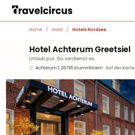
Home
/
Hotel
/
Hotels Nordsee
Hotel Achterum Greetsiel
Urlaub pur. Du verdienst es.
Achterum 1
,
26736
Krummhoern
Auf der Kart