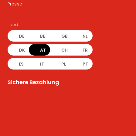
Presse
Land
DE
BE
GB
NL
DK
AT
CH
FR
ES
IT
PL
PT
Sichere Bezahlung