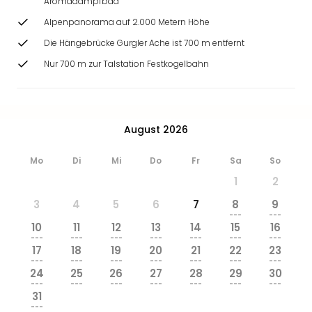
Aromadampfbad
Alpenpanorama auf 2.000 Metern Höhe
Die Hängebrücke Gurgler Ache ist 700 m entfernt
Nur 700 m zur Talstation Festkogelbahn
August 2026
Mo
Di
Mi
Do
Fr
Sa
So
1
2
3
4
5
6
7
8
9
---
---
10
11
12
13
14
15
16
---
---
---
---
---
---
---
17
18
19
20
21
22
23
---
---
---
---
---
---
---
24
25
26
27
28
29
30
---
---
---
---
---
---
---
31
---