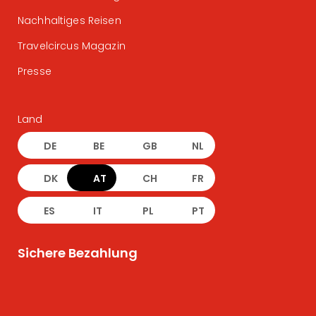
Nachhaltiges Reisen
Travelcircus Magazin
Presse
Land
DE
BE
GB
NL
DK
AT
CH
FR
ES
IT
PL
PT
Sichere Bezahlung