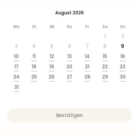
August 2026
Mo
Di
Mi
Do
Fr
Sa
So
1
2
3
4
5
6
7
8
9
10
11
12
13
14
15
16
---
---
---
---
---
---
---
17
18
19
20
21
22
23
---
---
---
---
---
---
---
24
25
26
27
28
29
30
---
---
---
---
---
---
---
31
---
Bestätigen