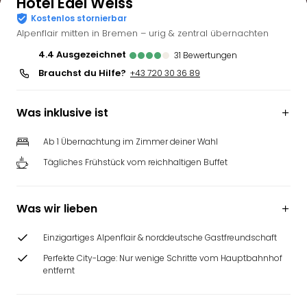
Hotel Edel Weiss
Kostenlos stornierbar
Alpenflair mitten in Bremen – urig & zentral übernachten
4.4
ausgezeichnet
31
Bewertungen
Brauchst du Hilfe?
+43 720 30 36 89
Was inklusive ist
Ab 1 Übernachtung im Zimmer deiner Wahl
Tägliches Frühstück vom reichhaltigen Buffet
Was wir lieben
Einzigartiges Alpenflair & norddeutsche Gastfreundschaft
Perfekte City-Lage: Nur wenige Schritte vom Hauptbahnhof
entfernt