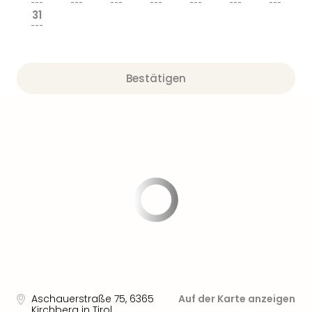
---
---
---
---
---
---
---
31
---
Bestätigen
Aschauerstraße 75
,
6365
Auf der Karte anzeigen
Kirchberg in Tirol