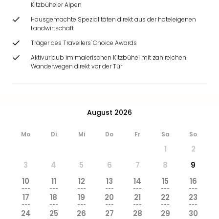
Kitzbüheler Alpen
Hausgemachte Spezialitäten direkt aus der hoteleigenen
Landwirtschaft
Träger des Travellers' Choice Awards
Aktivurlaub im malerischen Kitzbühel mit zahlreichen
Wanderwegen direkt vor der Tür
August 2026
Mo
Di
Mi
Do
Fr
Sa
So
1
2
3
4
5
6
7
8
9
10
11
12
13
14
15
16
---
---
---
---
---
---
---
17
18
19
20
21
22
23
---
---
---
---
---
---
---
24
25
26
27
28
29
30