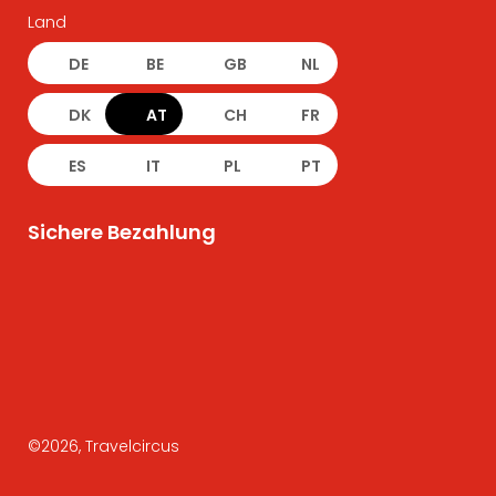
Land
DE
BE
GB
NL
DK
AT
CH
FR
ES
IT
PL
PT
Sichere Bezahlung
©
2026
, Travelcircus