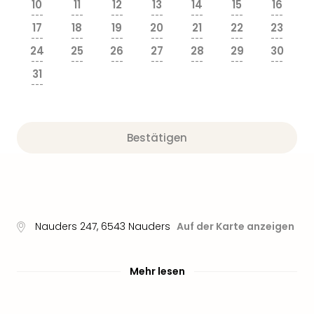
10
11
12
13
14
15
16
---
---
---
---
---
---
---
17
18
19
20
21
22
23
---
---
---
---
---
---
---
24
25
26
27
28
29
30
---
---
---
---
---
---
---
31
---
Bestätigen
Nauders 247
,
6543
Nauders
Auf der Karte anzeigen
Mehr lesen