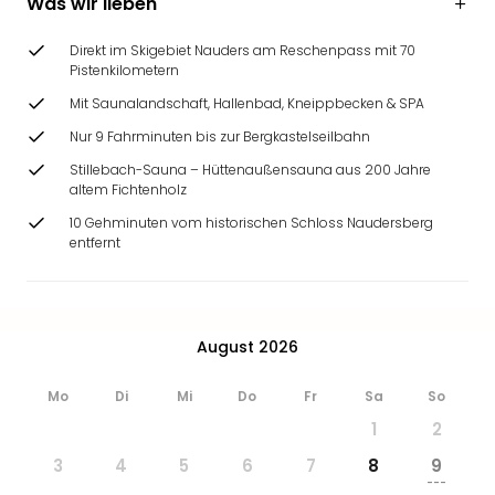
Was wir lieben
Direkt im Skigebiet Nauders am Reschenpass mit 70
Pistenkilometern
Mit Saunalandschaft, Hallenbad, Kneippbecken & SPA
Nur 9 Fahrminuten bis zur Bergkastelseilbahn
Stillebach-Sauna – Hüttenaußensauna aus 200 Jahre
altem Fichtenholz
10 Gehminuten vom historischen Schloss Naudersberg
entfernt
August 2026
Mo
Di
Mi
Do
Fr
Sa
So
1
2
3
4
5
6
7
8
9
---