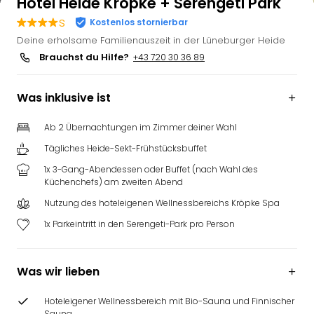
Hotel Heide Kröpke + Serengeti Park
s
Kostenlos stornierbar
Deine erholsame Familienauszeit in der Lüneburger Heide
Brauchst du Hilfe?
+43 720 30 36 89
Was inklusive ist
Ab 2 Übernachtungen im Zimmer deiner Wahl
Tägliches Heide-Sekt-Frühstücksbuffet
1x 3-Gang-Abendessen oder Buffet (nach Wahl des
Küchenchefs) am zweiten Abend
Nutzung des hoteleigenen Wellnessbereichs Kröpke Spa
1x Parkeintritt in den Serengeti-Park pro Person
Was wir lieben
Hoteleigener Wellnessbereich mit Bio-Sauna und Finnischer
Sauna