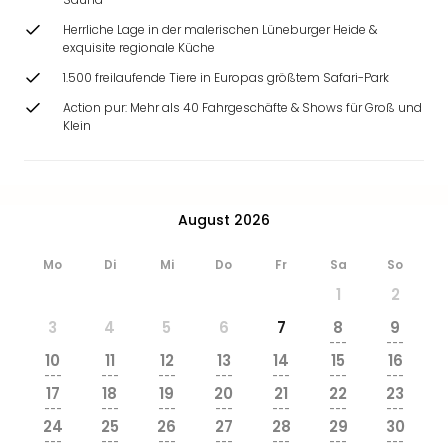
Herrliche Lage in der malerischen Lüneburger Heide &
exquisite regionale Küche
1.500 freilaufende Tiere in Europas größtem Safari-Park
Action pur: Mehr als 40 Fahrgeschäfte & Shows für Groß und
Klein
August 2026
Mo
Di
Mi
Do
Fr
Sa
So
1
2
3
4
5
6
7
8
9
---
---
10
11
12
13
14
15
16
---
---
---
---
---
---
---
17
18
19
20
21
22
23
---
---
---
---
---
---
---
24
25
26
27
28
29
30
---
---
---
---
---
---
---