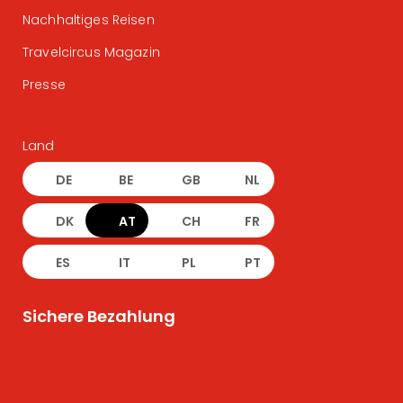
Nachhaltiges Reisen
Travelcircus Magazin
Presse
Land
DE
BE
GB
NL
DK
AT
CH
FR
ES
IT
PL
PT
Sichere Bezahlung