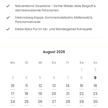
Naturerlebnis Sauerland – Dichte Wälder, klare Bergluft &
atemberaubende Panoramen
Erlebnisberg Kappe: Sommerrodelbahn, Kletterwald &
Panoramabrücke
Erlebe Natur Pur im Ski- und Wandergebiet Ruhrquelle
August 2026
Mo
Di
Mi
Do
Fr
Sa
So
1
2
3
4
5
6
7
8
9
10
11
12
13
14
15
16
---
---
---
---
---
---
---
17
18
19
20
21
22
23
---
---
---
---
---
---
---
24
25
26
27
28
29
30
---
---
---
---
---
---
---