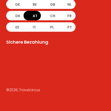
DE
BE
GB
NL
DK
AT
CH
FR
ES
IT
PL
PT
Sichere Bezahlung
©
2026
, Travelcircus