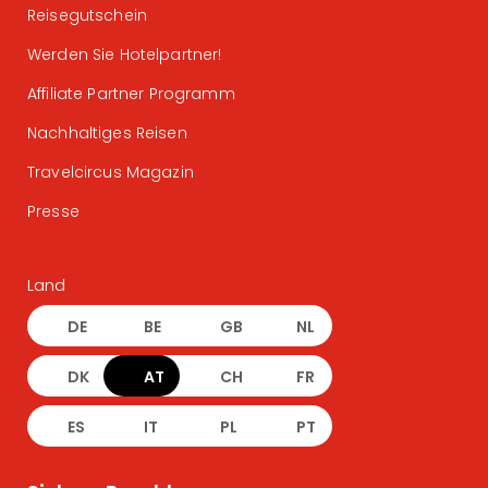
Reisegutschein
Werden Sie Hotelpartner!
Affiliate Partner Programm
Nachhaltiges Reisen
Travelcircus Magazin
Presse
Land
DE
BE
GB
NL
DK
AT
CH
FR
ES
IT
PL
PT