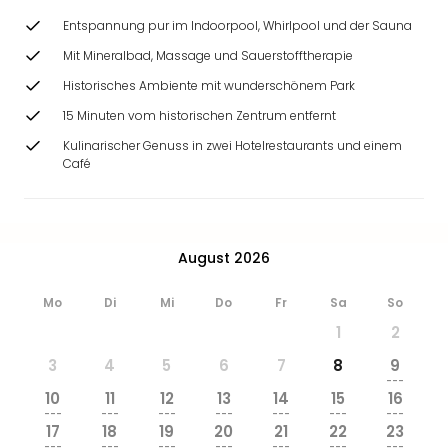
Entspannung pur im Indoorpool, Whirlpool und der Sauna
Mit Mineralbad, Massage und Sauerstofftherapie
Historisches Ambiente mit wunderschönem Park
15 Minuten vom historischen Zentrum entfernt
Kulinarischer Genuss in zwei Hotelrestaurants und einem
Café
August 2026
Mo
Di
Mi
Do
Fr
Sa
So
1
2
3
4
5
6
7
8
9
---
10
11
12
13
14
15
16
---
---
---
---
---
---
---
17
18
19
20
21
22
23
---
---
---
---
---
---
---