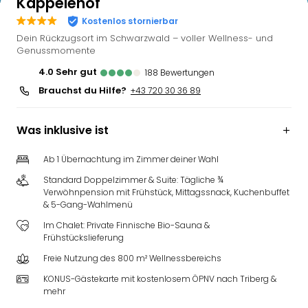
Käppelehof
Kostenlos stornierbar
Dein Rückzugsort im Schwarzwald – voller Wellness- und
Genussmomente
4.0
sehr gut
188
Bewertungen
Brauchst du Hilfe?
+43 720 30 36 89
Was inklusive ist
Ab 1 Übernachtung im Zimmer deiner Wahl
Standard Doppelzimmer & Suite: Tägliche ¾
Verwöhnpension mit Frühstück, Mittagssnack, Kuchenbuffet
& 5-Gang-Wahlmenü
Im Chalet: Private Finnische Bio-Sauna &
Frühstückslieferung
Freie Nutzung des 800 m² Wellnessbereichs
KONUS-Gästekarte mit kostenlosem ÖPNV nach Triberg &
mehr