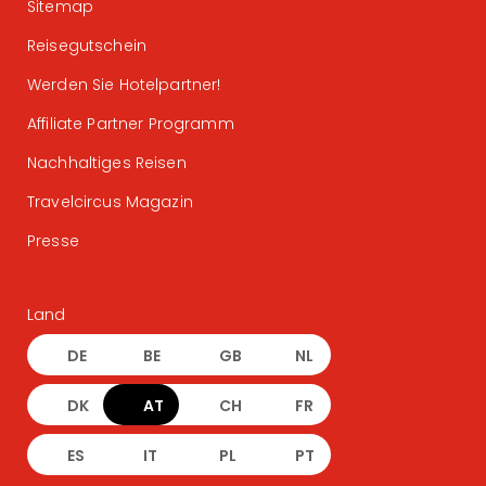
Sitemap
Reisegutschein
Werden Sie Hotelpartner!
Affiliate Partner Programm
Nachhaltiges Reisen
Travelcircus Magazin
Presse
Land
DE
BE
GB
NL
DK
AT
CH
FR
ES
IT
PL
PT