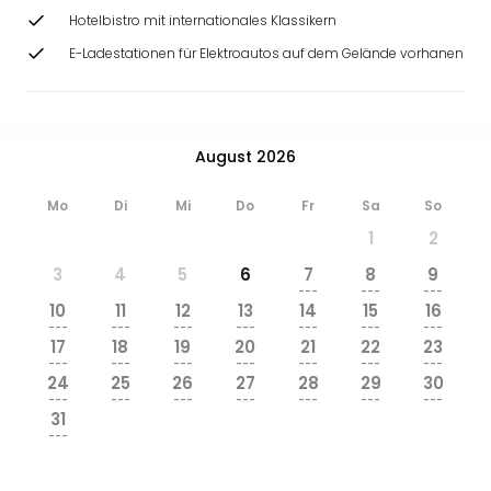
Hotelbistro mit internationales Klassikern
E-Ladestationen für Elektroautos auf dem Gelände vorhanen
August 2026
Mo
Di
Mi
Do
Fr
Sa
So
1
2
3
4
5
6
7
8
9
---
---
---
10
11
12
13
14
15
16
---
---
---
---
---
---
---
17
18
19
20
21
22
23
---
---
---
---
---
---
---
24
25
26
27
28
29
30
---
---
---
---
---
---
---
31
---