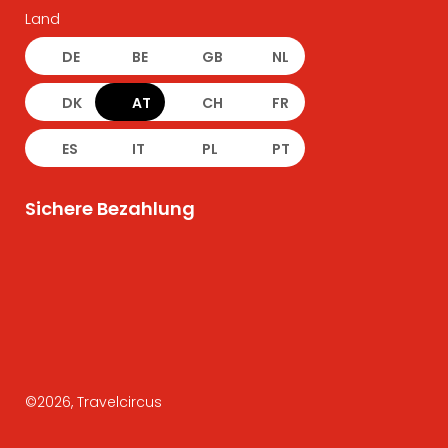
Land
DE
BE
GB
NL
DK
AT
CH
FR
ES
IT
PL
PT
Sichere Bezahlung
©
2026
, Travelcircus