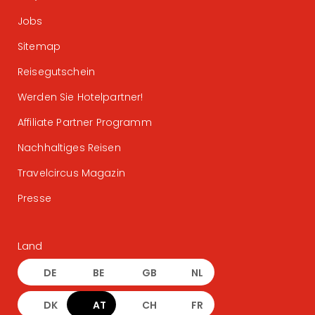
Jobs
Sitemap
Reisegutschein
Werden Sie Hotelpartner!
Affiliate Partner Programm
Nachhaltiges Reisen
Travelcircus Magazin
Presse
Land
DE
BE
GB
NL
DK
AT
CH
FR