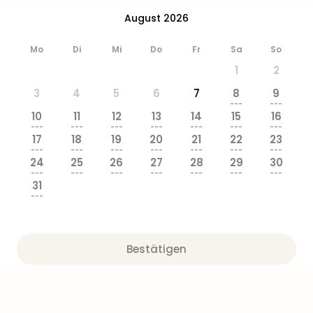
August 2026
Mo
Di
Mi
Do
Fr
Sa
So
1
2
3
4
5
6
7
8
9
---
---
10
11
12
13
14
15
16
---
---
---
---
---
---
---
17
18
19
20
21
22
23
---
---
---
---
---
---
---
24
25
26
27
28
29
30
---
---
---
---
---
---
---
31
---
Bestätigen