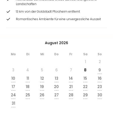
Landschaften
13 km von der Goldstadt Pforzheim entfernt
Romantisches Ambiente für eine unvergessliche Auszeit
August 2026
Mo
Di
Mi
Do
Fr
Sa
So
1
2
3
4
5
6
7
8
9
---
10
11
12
13
14
15
16
---
---
---
---
---
---
---
17
18
19
20
21
22
23
---
---
---
---
---
---
---
24
25
26
27
28
29
30
---
---
---
---
---
---
---
31
---