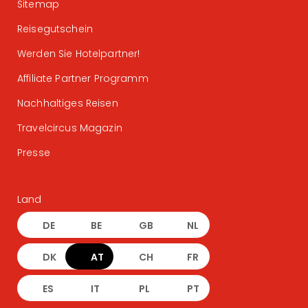
Sitemap
Reisegutschein
Werden Sie Hotelpartner!
Affiliate Partner Programm
Nachhaltiges Reisen
Travelcircus Magazin
Presse
Land
DE
BE
GB
NL
DK
AT
CH
FR
ES
IT
PL
PT