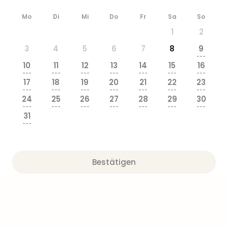
Mo
Di
Mi
Do
Fr
Sa
So
1
2
3
4
5
6
7
8
9
---
10
11
12
13
14
15
16
---
---
---
---
---
---
---
17
18
19
20
21
22
23
---
---
---
---
---
---
---
24
25
26
27
28
29
30
---
---
---
---
---
---
---
31
---
Bestätigen