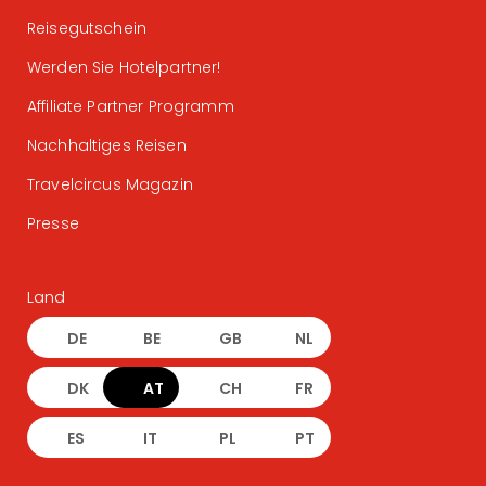
Reisegutschein
Werden Sie Hotelpartner!
Affiliate Partner Programm
Nachhaltiges Reisen
Travelcircus Magazin
Presse
Land
DE
BE
GB
NL
DK
AT
CH
FR
ES
IT
PL
PT