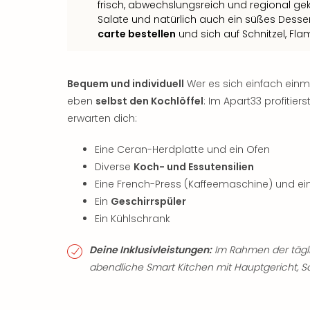
frisch, abwechslungsreich und regional g
Salate und natürlich auch ein süßes Desser
carte bestellen
und sich auf Schnitzel, Fl
Bequem und individuell
Wer es sich einfach einm
eben
selbst den Kochlöffel
: Im Apart33 profitiers
erwarten dich:
Eine Ceran-Herdplatte und ein Ofen
Diverse
Koch- und Essutensilien
Eine French-Press (Kaffeemaschine) und e
Ein
Geschirrspüler
Ein Kühlschrank
Deine Inklusivleistungen:
Im Rahmen der tägli
abendliche Smart Kitchen mit Hauptgericht, Sal