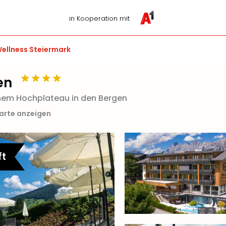
in Kooperation mit
ellness Steiermark
en
inem Hochplateau in den Bergen
Karte anzeigen
ft