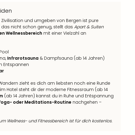
eiden
r Zivilisation und umgeben von Bergen ist pure
e das nicht schon genug, stellt das
Apart & Suiten
n Wellnessbereich
mit einer Vielzahl an
Pool
una,
Infrarotsauna
& Dampfsauna (ab 14 Jahren)
um Entspannen
ar
em Wandern zieht es dich am liebsten noch eine Runde
 im Hotel steht dir der moderne Fitnessraum (ab 14
om
(ab 14 Jahren) kannst du in Ruhe und Entspannung
Yoga- oder Meditations-Routine
nachgehen –
m Wellness- und Fitnessbereich ist für dich kostenlos.