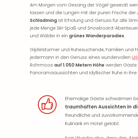
Am Morgen vom Gesang der Vögel geweckt werden,
lassen und die Lungen mit der puren Frische der Al
Schladming
ist Erholung und Genuss für alle Sin
jede Menge Ski-Spaß und Snowboard-Abenteuer 
und Wälder in ein
grünes Wanderparadies
.
Gipfelstürmer und Ruhesuchende, Familien und F
jedermann in den Genuss eines wundervollen
Ur
Rohrmoos
auf 1.050 Metern Höhe
werden Gäste 
Panoramaaussichten und idyllischer Ruhe in ihre 
Ehemalige Gäste schwärmen be
traumhaften Aussichten in di
freundliche und zuvorkommende
Kulinarik im Hotel gelobt.
Kein Wunder also, dass das
Apar