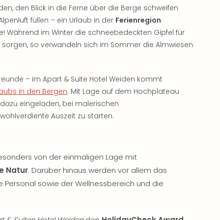
 den Blick in die Ferne über die Berge schweifen
penluft füllen – ein Urlaub in der
Ferienregion
ne! Während im Winter die schneebedeckten Gipfel für
sorgen, so verwandeln sich im Sommer die Almwiesen
reunde – im Apart & Suite Hotel Weiden kommt
laubs in den Bergen
. Mit Lage auf dem Hochplateau
dazu eingeladen, bei malerischen
wohlverdiente Auszeit zu starten.
sonders von der einmaligen Lage mit
e Natur
. Darüber hinaus werden vor allem das
 Personal sowie der Wellnessbereich und die
t & Suiten Hotel Weiden
den
HolidayCheck Award