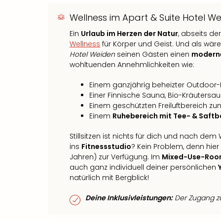
Wellness im Apart & Suite Hotel W
Ein
Urlaub im Herzen der Natur
, abseits de
Wellness
für Körper und Geist. Und als wär
Hotel Weiden
seinen Gästen einen
moderne
wohltuenden Annehmlichkeiten wie:
Einem ganzjährig beheizter Outdoor-
Einer Finnische Sauna, Bio-Kräutersa
Einem geschützten Freiluftbereich z
Einem
Ruhebereich mit Tee- & Saftb
Stillsitzen ist nichts für dich und nach d
ins
Fitnessstudio
? Kein Problem, denn hier
Jahren) zur Verfügung. Im
Mixed-Use-Ro
auch ganz individuell deiner persönlichen
natürlich mit Bergblick!
Deine Inklusivleistungen:
Der Zugang zu