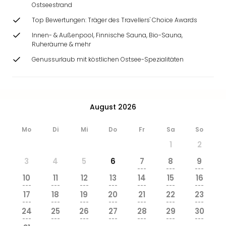
Ostseestrand
Top Bewertungen: Träger des Travellers' Choice Awards
Innen- & Außenpool, Finnische Sauna, Bio-Sauna,
Ruheräume & mehr
Genussurlaub mit köstlichen Ostsee-Spezialitäten
August 2026
Mo
Di
Mi
Do
Fr
Sa
So
1
2
3
4
5
6
7
8
9
---
---
---
10
11
12
13
14
15
16
---
---
---
---
---
---
---
17
18
19
20
21
22
23
---
---
---
---
---
---
---
24
25
26
27
28
29
30
---
---
---
---
---
---
---