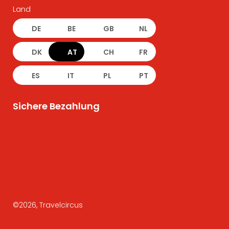
Land
DE
BE
GB
NL
DK
AT
CH
FR
ES
IT
PL
PT
Sichere Bezahlung
©
2026
, Travelcircus