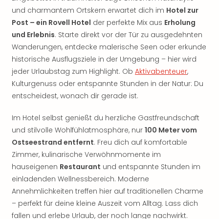
und charmantem Ortskern erwartet dich im
Hotel zur
Post – ein Rovell Hotel
der perfekte Mix aus
Erholung
und Erlebnis
. Starte direkt vor der Tür zu ausgedehnten
Wanderungen, entdecke malerische Seen oder erkunde
historische Ausflugsziele in der Umgebung – hier wird
jeder Urlaubstag zum Highlight. Ob
Aktivabenteuer
,
Kulturgenuss oder entspannte Stunden in der Natur: Du
entscheidest, wonach dir gerade ist.
Im Hotel selbst genießt du herzliche Gastfreundschaft
und stilvolle Wohlfühlatmosphäre, nur
100 Meter vom
Ostseestrand entfernt
. Freu dich auf komfortable
Zimmer, kulinarische Verwöhnmomente im
hauseigenen
Restaurant
und entspannte Stunden im
einladenden Wellnessbereich. Moderne
Annehmlichkeiten treffen hier auf traditionellen Charme
– perfekt für deine kleine Auszeit vom Alltag. Lass dich
fallen und erlebe Urlaub, der noch lange nachwirkt.