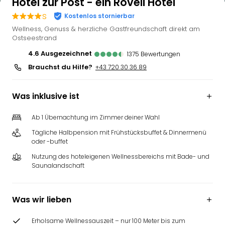
Hotel zur Post - ein Rovell Hotel
s
Kostenlos stornierbar
Wellness, Genuss & herzliche Gastfreundschaft direkt am
Ostseestrand
4.6
ausgezeichnet
1375
Bewertungen
Brauchst du Hilfe?
+43 720 30 36 89
Was inklusive ist
Ab 1 Übernachtung im Zimmer deiner Wahl
Tägliche Halbpension mit Frühstücksbuffet & Dinnermenü
oder -buffet
Nutzung des hoteleigenen Wellnessbereichs mit Bade- und
Saunalandschaft
Was wir lieben
Erholsame Wellnessauszeit – nur 100 Meter bis zum