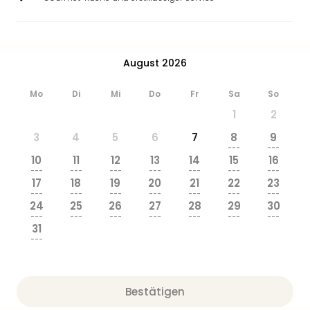
August 2026
Mo
Di
Mi
Do
Fr
Sa
So
1
2
3
4
5
6
7
8
9
---
---
10
11
12
13
14
15
16
---
---
---
---
---
---
---
17
18
19
20
21
22
23
---
---
---
---
---
---
---
24
25
26
27
28
29
30
---
---
---
---
---
---
---
31
---
Bestätigen