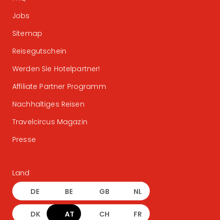
Jobs
Sitemap
Reisegutschein
Werden Sie Hotelpartner!
Affiliate Partner Programm
Nachhaltiges Reisen
Travelcircus Magazin
Presse
Land
DE
BE
GB
NL
DK
AT
CH
FR