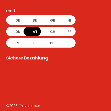
Land
DE
BE
GB
NL
DK
AT
CH
FR
ES
IT
PL
PT
Sichere Bezahlung
©
2026
, Travelcircus