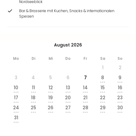
Nordseeblick
Bar & Brasserie mit Kuchen, Snacks & internationalen
Speisen
August 2026
Mo
Di
Mi
Do
Fr
Sa
So
1
2
3
4
5
6
7
8
9
---
---
10
11
12
13
14
15
16
---
---
---
---
---
---
---
17
18
19
20
21
22
23
---
---
---
---
---
---
---
24
25
26
27
28
29
30
---
---
---
---
---
---
---
31
---