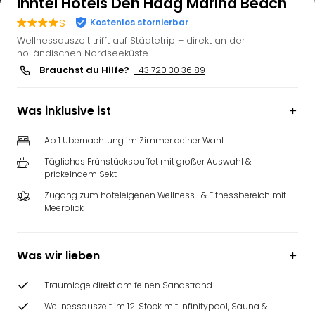
Inntel Hotels Den Haag Marina Beach
s
Kostenlos stornierbar
Wellnessauszeit trifft auf Städtetrip – direkt an der
holländischen Nordseeküste
Brauchst du Hilfe?
+43 720 30 36 89
Was inklusive ist
Ab 1 Übernachtung im Zimmer deiner Wahl
Tägliches Frühstücksbuffet mit großer Auswahl &
prickelndem Sekt
Zugang zum hoteleigenen Wellness- & Fitnessbereich mit
Meerblick
Was wir lieben
Traumlage direkt am feinen Sandstrand
Wellnessauszeit im 12. Stock mit Infinitypool, Sauna &