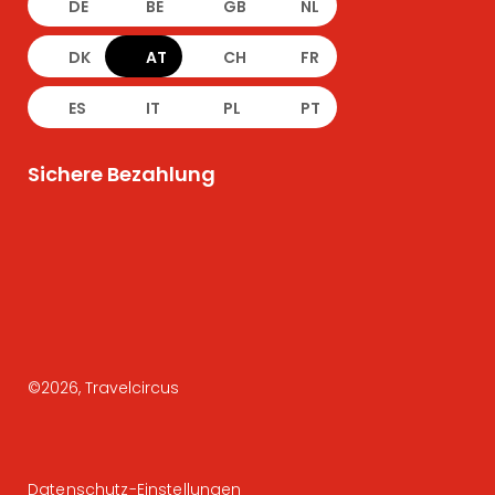
DE
BE
GB
NL
DK
AT
CH
FR
ES
IT
PL
PT
Sichere Bezahlung
©
2026
, Travelcircus
Datenschutz-Einstellungen