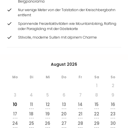
Bergpanorama
Nur wenige Meter von der Talstation der Kreischbergbahn
entfernt
Spannende Freizeitaktivitäten wie Mountainbiking, Rafting
oder Paragliding mit der Gästekarte
Stilvolle, moderne Suiten mit alpinem Charme
August 2026
Mo
Di
Mi
Do
Fr
Sa
So
1
2
3
4
5
6
7
8
9
10
11
12
13
14
15
16
---
---
---
---
---
---
17
18
19
20
21
22
23
---
---
---
---
---
---
---
24
25
26
27
28
29
30
---
---
---
---
---
---
---