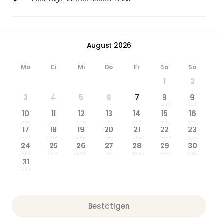
August 2026
Mo
Di
Mi
Do
Fr
Sa
So
1
2
3
4
5
6
7
8
9
---
---
10
11
12
13
14
15
16
---
---
---
---
---
---
---
17
18
19
20
21
22
23
---
---
---
---
---
---
---
24
25
26
27
28
29
30
---
---
---
---
---
---
---
31
---
Bestätigen