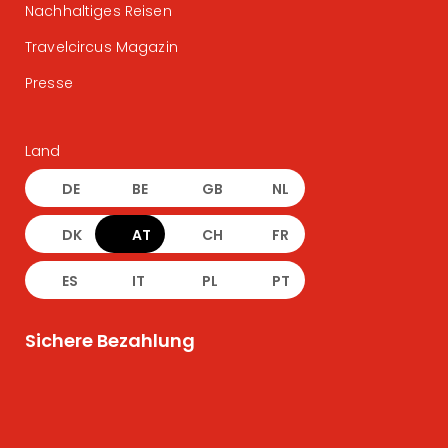
Nachhaltiges Reisen
Travelcircus Magazin
Presse
Land
DE
BE
GB
NL
DK
AT
CH
FR
ES
IT
PL
PT
Sichere Bezahlung