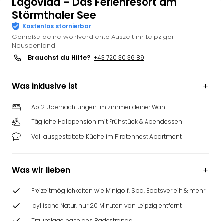
Lagovida – Das Ferienresort am
Störmthaler See
Kostenlos stornierbar
Genieße deine wohlverdiente Auszeit im Leipziger
Neuseenland
Brauchst du Hilfe?
+43 720 30 36 89
Was inklusive ist
Ab 2 Übernachtungen im Zimmer deiner Wahl
Tägliche Halbpension mit Frühstück & Abendessen
Voll ausgestattete Küche im Piratennest Apartment
Was wir lieben
Freizeitmöglichkeiten wie Minigolf, Spa, Bootsverleih & mehr
Idyllische Natur, nur 20 Minuten von Leipzig entfernt
Traumlage nahe des Badestrands