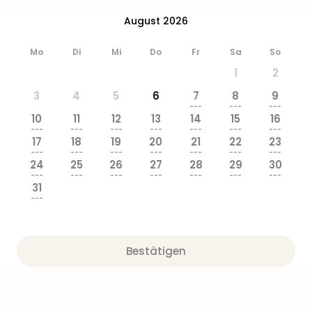
August 2026
Mo
Di
Mi
Do
Fr
Sa
So
1
2
3
4
5
6
7
8
9
---
---
---
10
11
12
13
14
15
16
---
---
---
---
---
---
---
17
18
19
20
21
22
23
---
---
---
---
---
---
---
24
25
26
27
28
29
30
---
---
---
---
---
---
---
31
---
Bestätigen