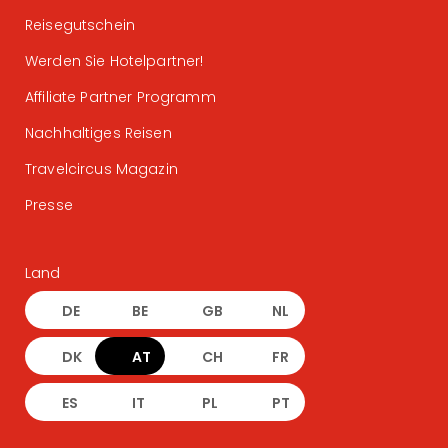
Reisegutschein
Werden Sie Hotelpartner!
Affiliate Partner Programm
Nachhaltiges Reisen
Travelcircus Magazin
Presse
Land
DE
BE
GB
NL
DK
AT
CH
FR
ES
IT
PL
PT