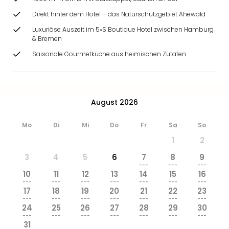
Direkt hinter dem Hotel – das Naturschutzgebiet Ahewald
Luxuriöse Auszeit im 5⭑S Boutique Hotel zwischen Hamburg
& Bremen
Saisonale Gourmetküche aus heimischen Zutaten
August 2026
Mo
Di
Mi
Do
Fr
Sa
So
1
2
3
4
5
6
7
8
9
---
---
---
10
11
12
13
14
15
16
---
---
---
---
---
---
---
17
18
19
20
21
22
23
---
---
---
---
---
---
---
24
25
26
27
28
29
30
---
---
---
---
---
---
---
31