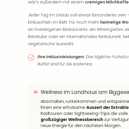
wär’s außerdem mit einem
cremigen Milchkaffe
Jeder Tag im Urlaub soll etwas Besonderes sein
Einkuscheln im Bett. Für noch mehr
heimelige W
an hoteleigenen Restaurants: ein Wintergarten, e
Bierstube oder ein internationales Restaurant. Ne
vegetarische Auswahl.
Ihre Inklusivleistungen:
Das tägliche Frühstü
Buffet sind für Sie kostenlos.
Wellness im Landhaus am Bigges
Abschalten, runterkommen und entspannen 
Ihnen eine erholsame
Auszeit der Extrakl
Radtouren oder Sightseeing-Trips die volle 
großzügiger Wellnessbereich
zur Verfügun
neue Energie für den nächsten Morgen.