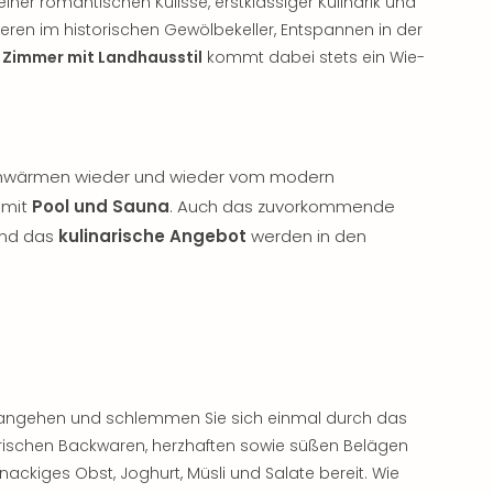
einer romantischen Kulisse, erstklassiger Kulinarik und
ieren im historischen Gewölbekeller, Entspannen in der
 Zimmer mit Landhausstil
kommt dabei stets ein Wie-
chwärmen wieder und wieder vom modern
 mit
Pool und Sauna
. Auch das zuvorkommende
 und das
kulinarische Angebot
werden in den
 angehen und schlemmen Sie sich einmal durch das
 frischen Backwaren, herzhaften sowie süßen Belägen
nackiges Obst, Joghurt, Müsli und Salate bereit. Wie