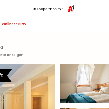
in Kooperation mit
Wellness NRW
s
nd
arte anzeigen
ft