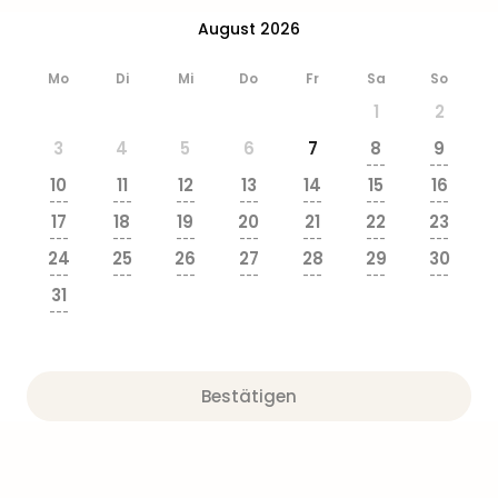
August 2026
Mo
Di
Mi
Do
Fr
Sa
So
1
2
3
4
5
6
7
8
9
---
---
10
11
12
13
14
15
16
---
---
---
---
---
---
---
17
18
19
20
21
22
23
---
---
---
---
---
---
---
24
25
26
27
28
29
30
---
---
---
---
---
---
---
31
---
Bestätigen