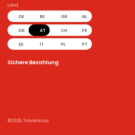
Land
DE
BE
GB
NL
DK
AT
CH
FR
ES
IT
PL
PT
Sichere Bezahlung
©
2026
, Travelcircus