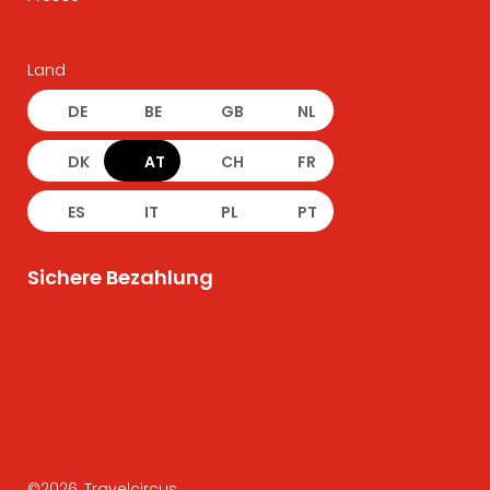
Land
DE
BE
GB
NL
DK
AT
CH
FR
ES
IT
PL
PT
Sichere Bezahlung
©
2026
, Travelcircus