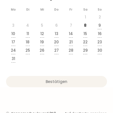
Mo
Di
Mi
Do
Fr
Sa
So
1
2
3
4
5
6
7
8
9
---
10
11
12
13
14
15
16
---
---
---
---
---
---
---
17
18
19
20
21
22
23
---
---
---
---
---
---
---
24
25
26
27
28
29
30
---
---
---
---
---
---
---
31
---
Bestätigen