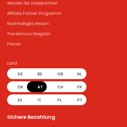
Werden Sie Hotelpartner!
Affiliate Partner Programm
Nachhaltiges Reisen
Travelcircus Magazin
Presse
Land
DE
BE
GB
NL
DK
AT
CH
FR
ES
IT
PL
PT
Sichere Bezahlung