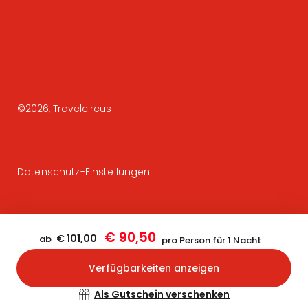
©
2026
, Travelcircus
Datenschutz-Einstellungen
€ 90,50
€ 101,00
ab
pro Person für 1 Nacht
Verfügbarkeiten anzeigen
Bestätigen
Als Gutschein verschenken