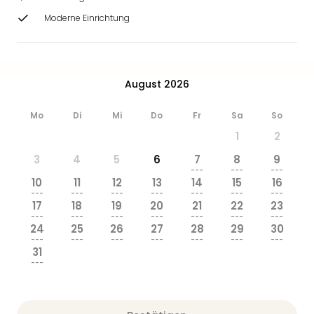
Moderne Einrichtung
August 2026
Mo
Di
Mi
Do
Fr
Sa
So
1
2
3
4
5
6
7
8
9
---
---
---
10
11
12
13
14
15
16
---
---
---
---
---
---
---
17
18
19
20
21
22
23
---
---
---
---
---
---
---
24
25
26
27
28
29
30
---
---
---
---
---
---
---
31
---