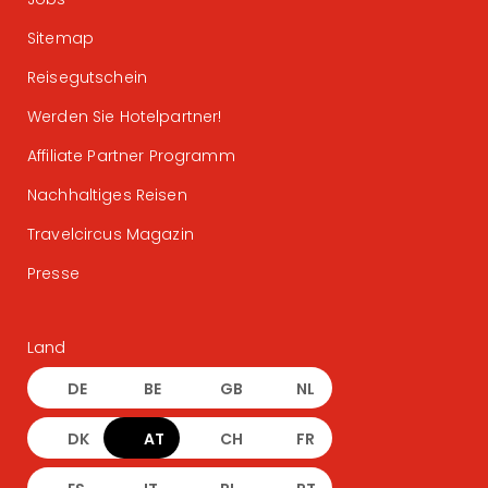
Sitemap
Reisegutschein
Werden Sie Hotelpartner!
Affiliate Partner Programm
Nachhaltiges Reisen
Travelcircus Magazin
Presse
Land
DE
BE
GB
NL
DK
AT
CH
FR