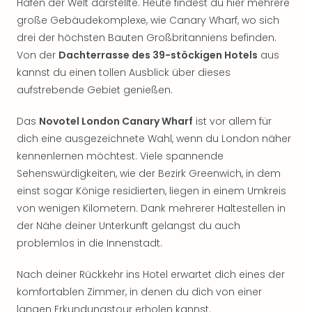
Hafen der Welt darstellte. Heute findest du hier mehrere
große Gebäudekomplexe, wie Canary Wharf, wo sich
drei der höchsten Bauten Großbritanniens befinden.
Von der
Dachterrasse des 39-stöckigen Hotels
aus
kannst du einen tollen Ausblick über dieses
aufstrebende Gebiet genießen.
Das
Novotel London Canary Wharf
ist vor allem für
dich eine ausgezeichnete Wahl, wenn du London näher
kennenlernen möchtest. Viele spannende
Sehenswürdigkeiten, wie der Bezirk Greenwich, in dem
einst sogar Könige residierten, liegen in einem Umkreis
von wenigen Kilometern. Dank mehrerer Haltestellen in
der Nähe deiner Unterkunft gelangst du auch
problemlos in die Innenstadt.
Nach deiner Rückkehr ins Hotel erwartet dich eines der
komfortablen Zimmer, in denen du dich von einer
langen Erkundungstour erholen kannst.