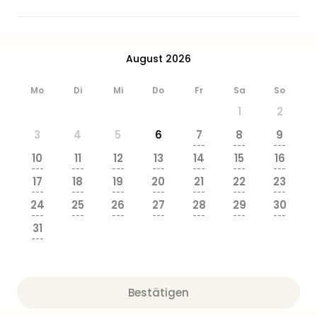
August 2026
Mo
Di
Mi
Do
Fr
Sa
So
1
2
3
4
5
6
7
8
9
---
---
---
10
11
12
13
14
15
16
---
---
---
---
---
---
---
17
18
19
20
21
22
23
---
---
---
---
---
---
---
24
25
26
27
28
29
30
---
---
---
---
---
---
---
31
---
Bestätigen