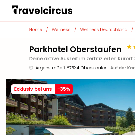
Home
/
Wellness
/
Wellness Deutschland
/
Parkhotel Oberstaufen
Deine aktive Auszeit im zertifizierten Kuro
Argenstraße 1
,
87534
Oberstaufen
Auf der Ka
Exklusiv bei uns
-
35
%