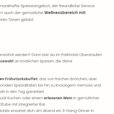
mackhafte Speiseangebot, der freundliche Service
ern auch der gemütliche
Wellnessbereich mit
sten Tönen gelobt.
verwöhnt werden? Dann bist du im Parkhotel Oberstaufen
 Auswahl
an köstlichen Speisen, die deine
gen Frühstücksbuffet
, das von frischen Brötchen, über
ionalen Spezialitäten bis hin zu knackigem Gemüse und
rt in den Tag garantiert.
Stück Kuchen oder einem
erlesenen Wein
in gemütlicher
tube mit integrierter Bar.
otels erwartet dich am Abend ein 3-Gang-Dinner in