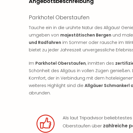
Angebotsbeschreibung
Parkhotel Oberstaufen
Tauche ein in die urührte Natur des Allgäus! G
umgeben von
majestätischen Bergen
und maler
und Radfahren
im Sommer oder rausche im Wint
bietet zu jeder Jahreszeit unvergessliche Erlebnis
Im
Parkhotel Oberstaufen
, inmitten des
zertifiz
Schönheit des Allgäus in vollen Zügen genießen. D
Komfort, der in Verbindung mit dem hoteleigene
weiteres Highlight sind die
Allgäuer Schmankerl 
abrunden.
Als laut Tripadvisor beliebteste
Oberstaufen über
zahlreiche 