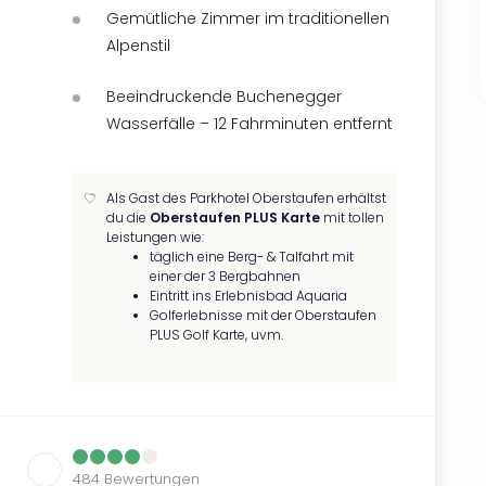
Gemütliche Zimmer im traditionellen
Alpenstil
Beeindruckende Buchenegger
Wasserfälle – 12 Fahrminuten entfernt
Als Gast des Parkhotel Oberstaufen erhältst
du die
Oberstaufen PLUS Karte
mit tollen
Leistungen wie:
täglich eine Berg- & Talfahrt mit
einer der 3 Bergbahnen
Eintritt ins Erlebnisbad Aquaria
Golferlebnisse mit der Oberstaufen
PLUS Golf Karte, uvm.
484
Bewertungen