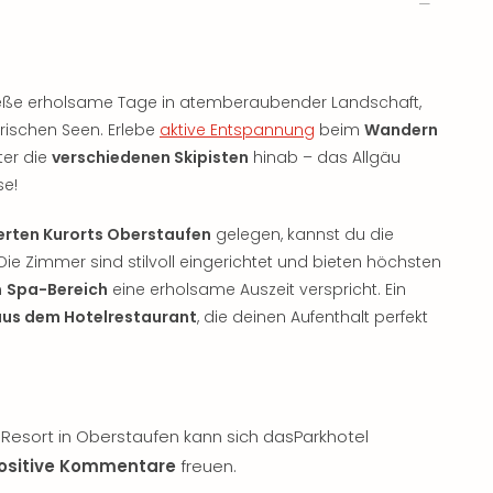
enieße erholsame Tage in atemberaubender Landschaft,
ischen Seen. Erlebe
aktive Entspannung
beim
Wandern
er die
verschiedenen Skipisten
hinab – das Allgäu
se!
ierten Kurorts Oberstaufen
gelegen, kannst du die
ie Zimmer sind stilvoll eingerichtet und bieten höchsten
n
Spa-Bereich
eine erholsame Auszeit verspricht. Ein
aus dem Hotelrestaurant
, die deinen Aufenthalt perfekt
s Resort in Oberstaufen kann sich dasParkhotel
positive Kommentare
freuen.