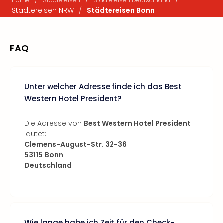
/
/
/
Home
Städtereisen
Städtereisen Deutschland
Städtereisen NRW
/
Städtereisen Bonn
FAQ
Unter welcher Adresse finde ich das Best
Western Hotel President?
Die Adresse von
Best Western Hotel President
lautet:
Clemens-August-Str. 32-36
53115
Bonn
Deutschland
Wie lange habe ich Zeit für den Check-