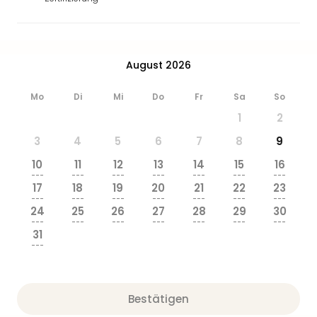
August 2026
Mo
Di
Mi
Do
Fr
Sa
So
1
2
3
4
5
6
7
8
9
10
11
12
13
14
15
16
---
---
---
---
---
---
---
17
18
19
20
21
22
23
---
---
---
---
---
---
---
24
25
26
27
28
29
30
---
---
---
---
---
---
---
31
---
Bestätigen