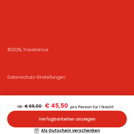
©
2026
, Travelcircus
Datenschutz-Einstellungen
€ 45,50
€ 69,00
ab
pro Person für 1 Nacht
Verfügbarkeiten anzeigen
Bestätigen
Als Gutschein verschenken