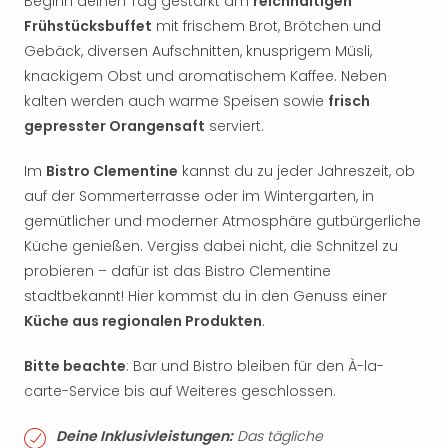
Beginn deinen Tag gestärkt am
reichhaltigen
Frühstücksbuffet
mit frischem Brot, Brötchen und
Gebäck, diversen Aufschnitten, knusprigem Müsli,
knackigem Obst und aromatischem Kaffee. Neben
kalten werden auch warme Speisen sowie
frisch
gepresster Orangensaft
serviert.
Im
Bistro Clementine
kannst du zu jeder Jahreszeit, ob
auf der Sommerterrasse oder im Wintergarten, in
gemütlicher und moderner Atmosphäre gutbürgerliche
Küche genießen. Vergiss dabei nicht, die Schnitzel zu
probieren – dafür ist das Bistro Clementine
stadtbekannt! Hier kommst du in den Genuss einer
Küche aus regionalen Produkten
.
Bitte beachte
: Bar und Bistro bleiben für den À-la-
carte-Service bis auf Weiteres geschlossen.
Deine Inklusivleistungen:
Das tägliche